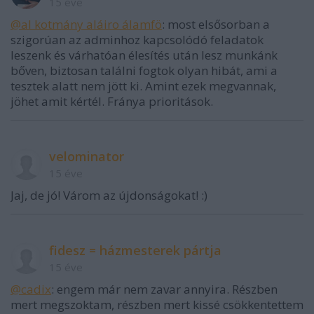
15 éve
@al kotmány aláiro álamfö
: most elsősorban a
szigorúan az adminhoz kapcsolódó feladatok
leszenk és várhatóan élesítés után lesz munkánk
bőven, biztosan találni fogtok olyan hibát, ami a
tesztek alatt nem jött ki. Amint ezek megvannak,
jöhet amit kértél. Fránya prioritások.
velominator
15 éve
Jaj, de jó! Várom az újdonságokat! :)
fidesz = házmesterek pártja
15 éve
@cadix
: engem már nem zavar annyira. Részben
mert megszoktam, részben mert kissé csökkentettem