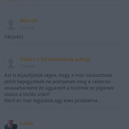
MicroS
15 éve
Várjuk!:)
fidesz = házmesterek pártja
15 éve
Azt is kijavítjátok végre, hogy a már olvasottnak
jelölt bejegyzések ne jelenjenek meg a radaron
olvasatlanként és ugyanott a töröltek se jöjjenek
vissza a törlés után?
Mert ez már legalább egy éves probléma...
cadix