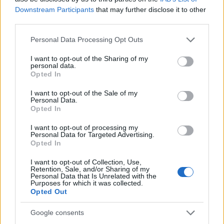
VAGY
Downstream Participants
that may further disclose it to other
third parties.
Please note that this website/app uses one or more Google
Personal Data Processing Opt Outs
services and may gather and store information including but
not limited to your visit or usage behaviour. You may click to
I want to opt-out of the Sharing of my
personal data.
grant or deny consent to Google and its third-party tags to
thepret
Opted In
use your data for below specified purposes in below Google
15 éve
consent section.
I want to opt-out of the Sale of my
várjuk!
Personal Data.
Opted In
I want to opt-out of processing my
Personal Data for Targeted Advertising.
L.A.
Opted In
15 éve
I want to opt-out of Collection, Use,
izgi és éljen.
Retention, Sale, and/or Sharing of my
Personal Data that Is Unrelated with the
Purposes for which it was collected.
Opted Out
Fedor
Google consents
15 éve