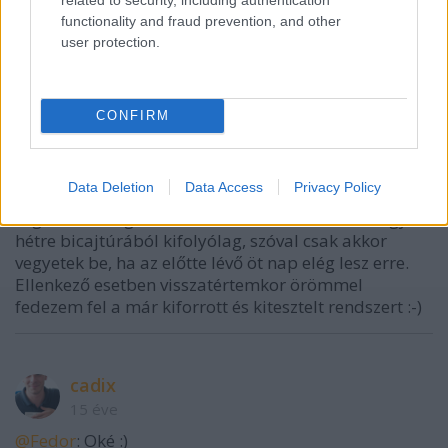
functionality and fraud prevention, and other
user protection.
Fedor
15 éve
CONFIRM
@Fedor
: Na, úgylátszik mindig vannak gondok azzal
a szerverrel :-)
Data Deletion
Data Access
Privacy Policy
@cadix
: Nem azért kérdeztem :-) Egyébként szívesen
segítek, de augusztus 6-ától netmentes leszek egy
hétre bicajtúrából kifolyólag, szóval csak akkor
vegyetek be, ha az előtte lévő öt nap elég lesz erre.
Ellenkező esetben visszatértemkor örömmel
fedezem fel a már kiforrott és kitesztelt rendszert :-)
cadix
15 éve
@Fedor
: Oké :)