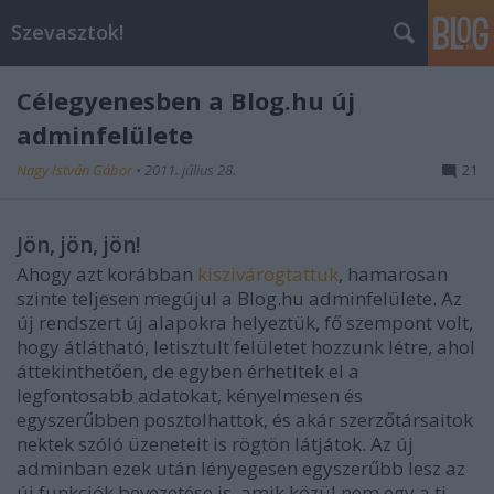
Szevasztok!
Célegyenesben a Blog.hu új
adminfelülete
Nagy István Gábor
•
2011. július 28.
21
Jön, jön, jön!
Ahogy azt korábban
kiszivárogtattuk
, hamarosan
szinte teljesen megújul a Blog.hu adminfelülete. Az
új rendszert új alapokra helyeztük, fő szempont volt,
hogy átlátható, letisztult felületet hozzunk létre, ahol
áttekinthetően, de egyben érhetitek el a
legfontosabb adatokat, kényelmesen és
egyszerűbben posztolhattok, és akár szerzőtársaitok
nektek szóló üzeneteit is rögtön látjátok. Az új
adminban ezek után lényegesen egyszerűbb lesz az
új funkciók bevezetése is, amik közül nem egy a ti