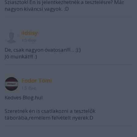
Sziasztok! Én is jelentkezhetnék a tesztelésre? Már
nagyon kíváncsi vagyok. :D
ildsisy
15 éve
De, csak nagyon óvatosan!!!... :):)
Jó munkát!!! :)
Fodor Tomi
15 éve
Kedves Blog.hu!
Szeretnék én is csatlakozni a tesztelők
táborába,remélem felvételt nyerek:D