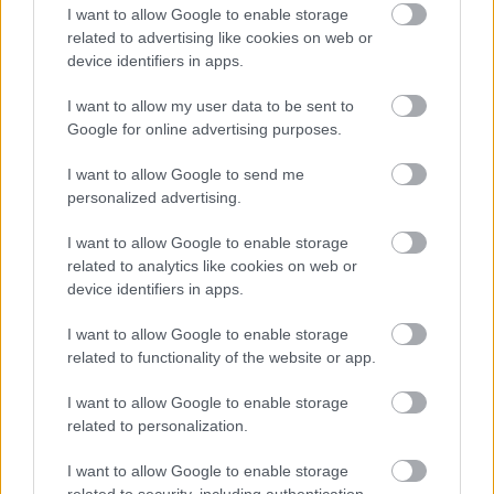
I want to allow Google to enable storage
"Augusztus első hetében zárt teszteléssel kezdünk,
related to advertising like cookies on web or
az ebben részt vevő bloggerekkel egyeztetünk."
device identifiers in apps.
hogy ki kerül bele a körbe azt ti döntitek el
I want to allow my user data to be sent to
valamilyen kritérium alapján, vagy lehet jelentkezni?
Google for online advertising purposes.
I want to allow Google to send me
personalized advertising.
cadix
15 éve
I want to allow Google to enable storage
related to analytics like cookies on web or
@Fedor
: ezt szubjektíven döntjük/döntöttük el,
device identifiers in apps.
gyakorlatilag azok a bloggerek, akiket ismerünk,
vagy már sokat leveleztünk és úgy érezzük segíteni
I want to allow Google to enable storage
tud tanácsaival. Neked fogunk írni ;)
related to functionality of the website or app.
I want to allow Google to enable storage
Fedor
related to personalization.
15 éve
I want to allow Google to enable storage
Hova lettek az eddigi kommentek?
related to security, including authentication