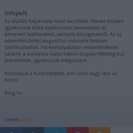
Infopult
Az átállás folyamata most kezdődik. Menet közben
igyekszünk előre tájékoztatni benneteket az
átmeneti leállásokról, várható döcögésekről. Az új
adminfelülettel augusztus második felében
találkozhattok. Ha komolyabban rendetlenkedik
valami, a szokásos csatornákon (support@blog.hu)
jelezhetitek, igyekszünk megoldani.
Köszönjük a türelmeteket, ami után nagy lesz az
öröm!
Blog.hu
Címkék:
bloghu