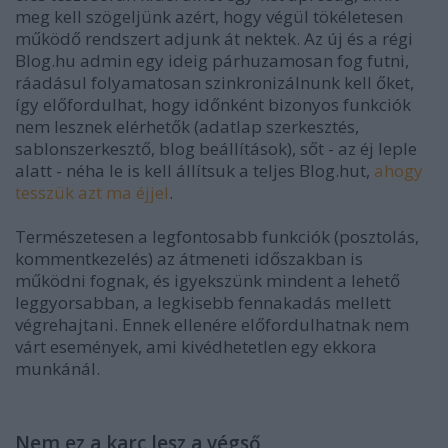
meg kell szögeljünk azért, hogy végül tökéletesen
működő rendszert adjunk át nektek. Az új és a régi
Blog.hu admin egy ideig párhuzamosan fog futni,
ráadásul folyamatosan szinkronizálnunk kell őket,
így előfordulhat, hogy időnként bizonyos funkciók
nem lesznek elérhetők (adatlap szerkesztés,
sablonszerkesztő, blog beállítások), sőt - az éj leple
alatt - néha le is kell állítsuk a teljes Blog.hut,
ahogy
tesszük azt ma éjjel
.
Természetesen a legfontosabb funkciók (posztolás,
kommentkezelés) az átmeneti időszakban is
működni fognak, és igyekszünk mindent a lehető
leggyorsabban, a legkisebb fennakadás mellett
végrehajtani. Ennek ellenére előfordulhatnak nem
várt események, ami kivédhetetlen egy ekkora
munkánál.
Nem ez a karc lesz a végső