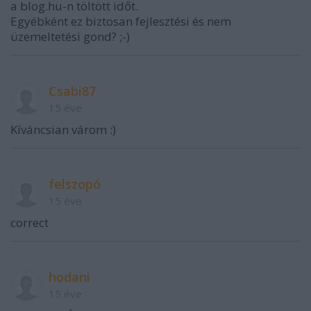
a blog.hu-n töltött időt.
Egyébként ez biztosan fejlesztési és nem
üzemeltetési gond? ;-)
Csabi87
15 éve
Kíváncsian várom :)
felszopó
15 éve
correct
hodani
15 éve