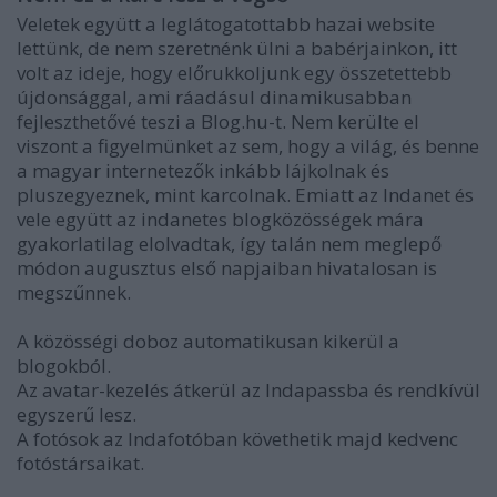
Veletek együtt a leglátogatottabb hazai website
lettünk, de nem szeretnénk ülni a babérjainkon, itt
volt az ideje, hogy előrukkoljunk egy összetettebb
újdonsággal, ami ráadásul dinamikusabban
fejleszthetővé teszi a Blog.hu-t. Nem kerülte el
viszont a figyelmünket az sem, hogy a világ, és benne
a magyar internetezők inkább lájkolnak és
pluszegyeznek, mint karcolnak. Emiatt az Indanet és
vele együtt az indanetes blogközösségek mára
gyakorlatilag elolvadtak, így talán nem meglepő
módon augusztus első napjaiban hivatalosan is
megszűnnek.
A közösségi doboz automatikusan kikerül a
blogokból.
Az avatar-kezelés átkerül az Indapassba és rendkívül
egyszerű lesz.
A fotósok az Indafotóban követhetik majd kedvenc
fotóstársaikat.