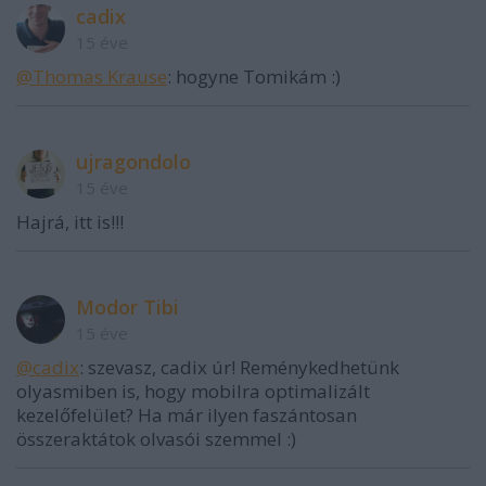
cadix
15 éve
@Thomas Krause
: hogyne Tomikám :)
ujragondolo
15 éve
Hajrá, itt is!!!
Modor Tibi
15 éve
@cadix
: szevasz, cadix úr! Reménykedhetünk
olyasmiben is, hogy mobilra optimalizált
kezelőfelület? Ha már ilyen faszántosan
összeraktátok olvasói szemmel :)