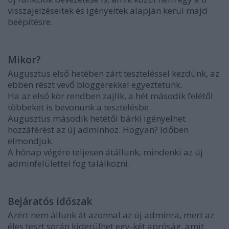
visszajelzéseitek és igényeitek alapján kerül majd
beépítésre.
Mikor?
Augusztus első hetében zárt teszteléssel kezdünk, az
ebben részt vevő bloggerekkel egyeztetünk.
Ha az első kör rendben zajlik, a hét második felétől
többeket is bevonunk a tesztelésbe.
Augusztus második hetétől bárki igényelhet
hozzáférést az új adminhoz. Hogyan? Időben
elmondjuk.
A hónap végére teljesen átállunk, mindenki az új
adminfelülettel fog találkozni.
Bejáratós időszak
Azért nem állunk át azonnal az új adminra, mert az
éles teszt során kiderülhet egy-két apróság, amit