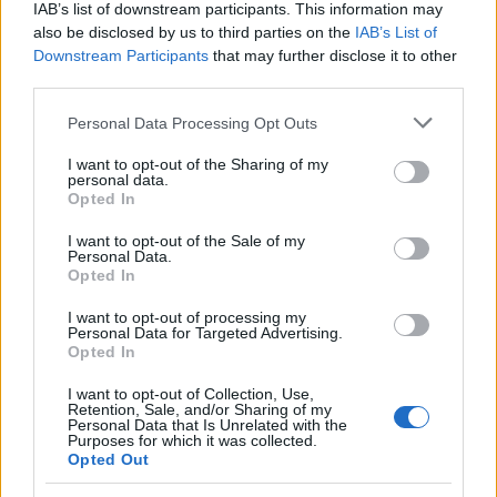
December 24.
IAB’s list of downstream participants. This information may
also be disclosed by us to third parties on the
IAB’s List of
Downstream Participants
that may further disclose it to other
third parties.
pison
Please note that this website/app uses one or more Google
14 éve
Personal Data Processing Opt Outs
services and may gather and store information including but
ez állat
not limited to your visit or usage behaviour. You may click to
I want to opt-out of the Sharing of my
personal data.
grant or deny consent to Google and its third-party tags to
Opted In
use your data for below specified purposes in below Google
consent section.
gahanreader
I want to opt-out of the Sale of my
Personal Data.
14 éve
Opted In
ez jó ötlet!
I want to opt-out of processing my
Personal Data for Targeted Advertising.
Opted In
bacsik
I want to opt-out of Collection, Use,
Retention, Sale, and/or Sharing of my
14 éve
Personal Data that Is Unrelated with the
Purposes for which it was collected.
n leírt,csak hosszú, vagy írjak új rövidet? Üdv bacsik
Opted Out