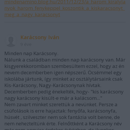
mindenamino.blog.hu/2011/12/23/a_harom_kiralyla
nyok_harom_fenykeppel_koszontik_a_kiskaracsonyt_
meg_a_nagy_karacsonyt
Karácsony Iván
9 éve
Minden nap Karácsony.
Nálunk a családban minden nap karácsony van. Már
kisgyerekkoromban szembesültem ezzel, hogy az én
nevem decemberben igen népszerű. Öcsémmel egy
iskolába jártunk, így minket az osztálytársaink csak
Kis-Karácsony, Nagy-Karácsonynak hívtak.
Decemberben pedig énekelték, hogy- "kis karácsony
nagy karácsony kisült-e már a kalácsom..."
Nem zavart minket szerettük a nevünket. Persze a
csúfolások is erre hajaztak: fenyőfa, karácsonyfa,
húsvét , szilveszter nem sok fantázia volt benne, de
nem nehezteltünk érte. Felnőttként a Karácsony név
már nem annyira érdekes évközben, de ilyenkor