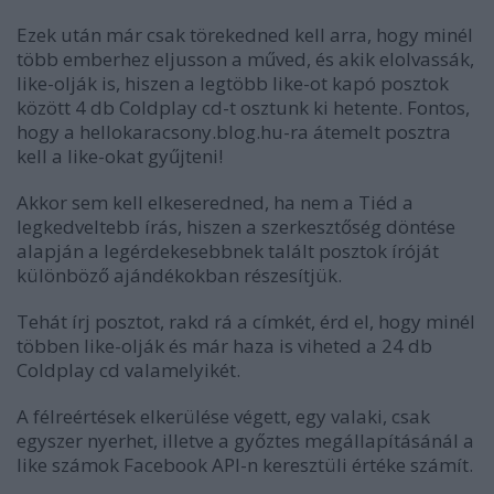
Ezek után már csak törekedned kell arra, hogy minél
több emberhez eljusson a műved, és akik elolvassák,
like-olják is, hiszen a legtöbb like-ot kapó posztok
között 4 db Coldplay cd-t osztunk ki hetente. Fontos,
hogy a hellokaracsony.blog.hu-ra átemelt posztra
kell a like-okat gyűjteni!
Akkor sem kell elkeseredned, ha nem a Tiéd a
legkedveltebb írás, hiszen a szerkesztőség döntése
alapján a legérdekesebbnek talált posztok íróját
különböző ajándékokban részesítjük.
Tehát írj posztot, rakd rá a címkét, érd el, hogy minél
többen like-olják és már haza is viheted a 24 db
Coldplay cd valamelyikét.
A félreértések elkerülése végett, egy valaki, csak
egyszer nyerhet, illetve a győztes megállapításánál a
like számok Facebook API-n keresztüli értéke számít.