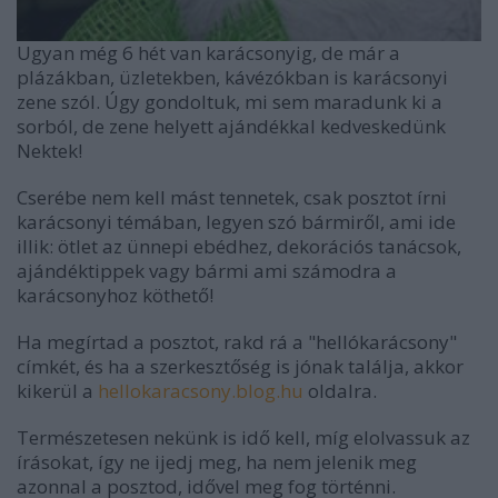
Ugyan még 6 hét van karácsonyig, de már a
plázákban, üzletekben, kávézókban is karácsonyi
zene szól. Úgy gondoltuk, mi sem maradunk ki a
sorból, de zene helyett ajándékkal kedveskedünk
Nektek!
Cserébe nem kell mást tennetek, csak posztot írni
karácsonyi témában, legyen szó bármiről, ami ide
illik: ötlet az ünnepi ebédhez, dekorációs tanácsok,
ajándéktippek vagy bármi ami számodra a
karácsonyhoz köthető!
Ha megírtad a posztot, rakd rá a "hellókarácsony"
címkét, és ha a szerkesztőség is jónak találja, akkor
kikerül a
hellokaracsony.blog.hu
oldalra.
Természetesen nekünk is idő kell, míg elolvassuk az
írásokat, így ne ijedj meg, ha nem jelenik meg
azonnal a posztod, idővel meg fog történni.