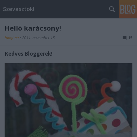
Szevasztok!
Helló karácsony!
blogbea
•
2011. november 15.
15
Kedves Bloggerek!