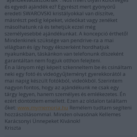
és egyedi ajándék ez? Egyrészt mert gyönyörű
eredeti SWAROVSKI kristályokkal van díszítve,
másrészt pedig képeket, videókat vagy zenéket
másolhatunk rá és tehetjük ezzel még
személyesebbé ajándékunkat. A koncepció érthető!
Mindenkinek szüksége van pendrive-ra a mai
világban és így hogy ékszerként hordhatjuk
nyakunkban, táskánkon van telefonunk díszeként
garantáltan nem fogjuk otthon felejteni.
Én a lányom régi képeit szkenneltem be és csináltam
neki egy fotó és videógyűjteményt gyerekkorától a
mai napig készült fotókból, videókból. Szerintem
nagyon fontos, hogy az ajándékunk ne csak egy
tárgy legyen, hanem személyes és emlékezetes. Én
ezért döntöttem emellett. Ezen az oldalon találtam
őket:
www.mymemoria.hu
Remélem tudtam segíteni
hozzászólásommal. Minden olvasónak Kellemes
Karácsonyi Ünnepeket Kívánok!
Kriszta