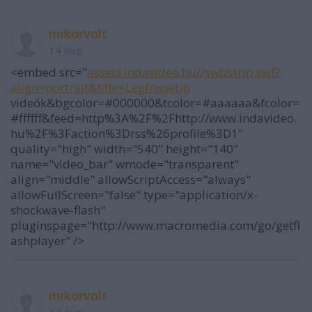
mikorvolt
14 éve
<embed src="
assets.indavideo.hu//swf/strip.swf?
align=portrait&title=Legfrissebb
videók&bgcolor=#000000&tcolor=#aaaaaa&fcolor=
#ffffff&feed=http%3A%2F%2Fhttp://www.indavideo.
hu%2F%3Faction%3Drss%26profile%3D1"
quality="high" width="540" height="140"
name="video_bar" wmode="transparent"
align="middle" allowScriptAccess="always"
allowFullScreen="false" type="application/x-
shockwave-flash"
pluginspage="http://www.macromedia.com/go/getfl
ashplayer" />
mikorvolt