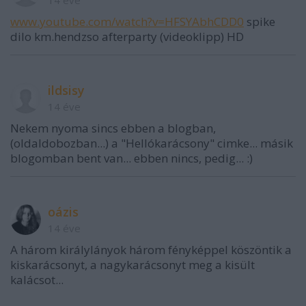
14 éve
www.youtube.com/watch?v=HFSYAbhCDD0
spike
dilo km.hendzso afterparty (videoklipp) HD
ildsisy
14 éve
Nekem nyoma sincs ebben a blogban,
(oldaldobozban...) a "Hellókarácsony" cimke... másik
blogomban bent van... ebben nincs, pedig... :)
oázis
14 éve
A három királylányok három fényképpel köszöntik a
kiskarácsonyt, a nagykarácsonyt meg a kisült
kalácsot...