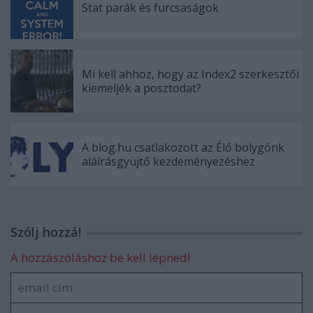
Stat parák és furcsaságok
Mi kell ahhoz, hogy az Index2 szerkesztői
kiemeljék a posztodat?
A blog.hu csatlakozott az Élő bolygónk
aláírásgyüjtő kezdeményezéshez
Szólj hozzá!
A hozzászóláshoz be kell lépned!