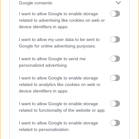
Google consents
bacsik
I want to allow Google to enable storage
14 éve
related to advertising like cookies on web or
device identifiers in apps.
@bacsik
: puff neki, az eleje lemaradt, hosszú volt.
Mindenki lassan égesse a gyertyáját advent után is!
I want to allow my user data to be sent to
Mert hamar csonkig égnek....!Lassíts rohanó Világ!
Google for online advertising purposes.
OPNI jogutód vagy, ha így megy!
I want to allow Google to send me
personalized advertising.
csacse
I want to allow Google to enable storage
14 éve
related to analytics like cookies on web or
done ;)
device identifiers in apps.
I want to allow Google to enable storage
related to functionality of the website or app.
kuplungg
I want to allow Google to enable storage
14 éve
related to personalization.
az összes like eltűnt a bejegyzésemnél... és nem is