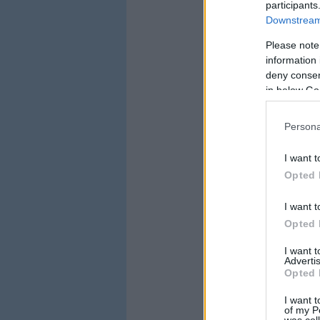
participants
Downstream 
Please note
information 
deny consent
in below Go
Persona
I want t
Opted 
I want t
Opted 
I want 
Advertis
Opted 
I want t
of my P
was col