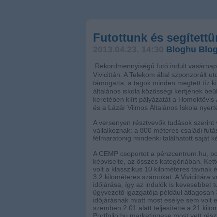
Futottunk és segítettü
2013.04.23. 14:30
Bloghu Blo
Rekordmennyiségű futó indult vasárnap
Vivicittán. A Telekom által szponzorált u
támogatta, a tagok minden megtett tíz k
általános iskola közösségi kertjének be
keretében kiírt pályázatát a Homoktövis 
és a Lázár Vilmos Általános Iskola nyert
A versenyen résztvevők tudások szerint 
vállalkoznak: a 800 méteres családi futás
félmaratonig mindenki találhatott saját 
A CEMP csoportot a pénzcentrum.hu, portf
képviselte, az összes kategóriában. Kett
volt a klasszikus 10 kilométeres távnak 
3,2 kilométeres számokat. A Vivicittára v
időjárása, így az indulók is kevesebbet 
ügyvezető igazgatója például átlagosan 3
időjárásnak miatt most esélye sem volt e
szemben 2:01 alatt teljesítette a 21 kil
Portfolio.hu marketingese most vett rés