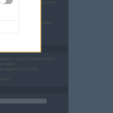
ll Bloggerigazolvány augusztus 1-től!
találkozó a Campuson
-tesztelés pólónyertesei
zolvány - sajtószemle 2.
Bloggerszövetség programbeszéde
isztikák változása
 átállás után
álkozó - the aftermath
vasz
 költözés - Gyakran Ismételt Kérdések
olimpiáról!
és segítettünk a Vivicittán
volna!