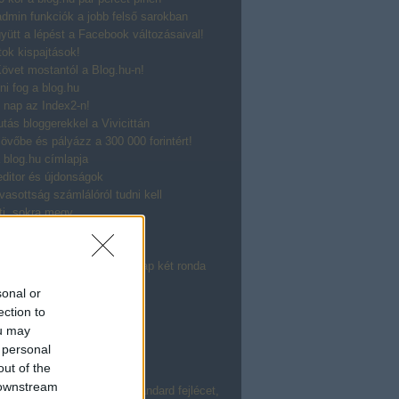
dmin funkciók a jobb felső sarokban
yütt a lépést a Facebook változásaival!
ok kispajtások!
övet mostantól a Blog.hu-n!
nni fog a blog.hu
 nap az Index2-n!
utás bloggerekkel a Vivicittán
övőbe és pályázz a 300 000 forintért!
 blog.hu címlapja
 editor és újdonságok
vasottság számlálóról tudni kell
ti, sokra megy
gerek, szevasztok!
 a blog.hu házatájáról
gy szép hirdetés, mint tegnap két ronda
 szavazás!
sonal or
elülieknek szóló bejegyzések
ection to
ort újratöltve!
ou may
 ha a Gyerek Sziget vége jó
 personal
 ezt Nektek is köszönjük!
out of the
agyok, jó nekem az Index 2?
 downstream
gadnak 672x200 pixeles standard fejlécet,