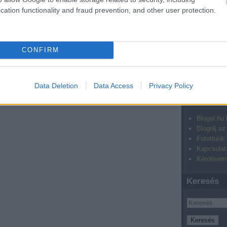
Mégsem ke
cation functionality and fraud prevention, and other user protection.
Közönség
A frontend
Bloggeriga
A Magyar 
CONFIRM
A feedstat
Egy héttel
Bloggertal
Data Deletion
Data Access
Privacy Policy
Visszasze
Blogol.hu
Blogolj az 
Futottunk 
Kapcsolat
Kérdésem 
Keresés