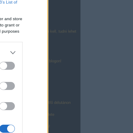
d meg!
B’s List of
radó
g 2012
er and store
és-válasz poszt
to grant or
 Bugok és fejlesztési ötletek
ed purposes
it a Facebook Like-ról tudni kell, tudni lehet
CD nyertesek
CD nyertesek
ácsony nyertesek
CD nyertesek
remények a HellóKarácsony blogon!
ácsony nyertesek
ácsony nyertesek
ácsony!
z új adminfelület
elyen
ok a hollywoodi mosolyról!
lentés egy már-már napos hétfő délutánon
a blogközösségeknél
sben a Blog.hu új adminfelülete
sok, lassulás
blog.hu-val a desktopodon is!
g 2011