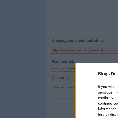
A bejegyzés trackback címe:
https://szevasztok.blog.hu/api/trackbac
Kommentek:
A hozzászólások a
vonatkozó jogszabályok
értelmében felhasználói tart
azokat nem ellenőrzi. Kifogás esetén forduljon a blog szerkesztőjéhez. Rés
Blog -
Do 
Nincsenek hozzászólások.
If you wish 
Kommentezéshez
lépj be
, vagy
regisztrá
sensitive in
confirm you
continue se
information 
further disc