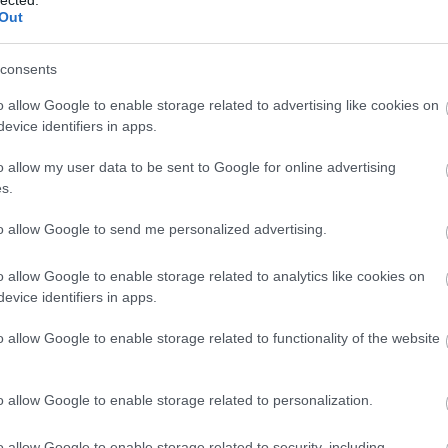
Out
Nyári híra
Most első
Újdonságo
consents
Mobilos o
Köszönjük 
o allow Google to enable storage related to advertising like cookies on
Híreket m
evice identifiers in apps.
Hiánypótló
Egy nehéz
o allow my user data to be sent to Google for online advertising
A blog.hu 
s.
Helló Kar
Blogok, k
to allow Google to send me personalized advertising.
Póló follo
Blog.hu p
o allow Google to enable storage related to analytics like cookies on
Változáso
evice identifiers in apps.
A snippete
Híreket m
o allow Google to enable storage related to functionality of the website
Blog.hu k
Goldenblo
Költözünk
Első Blog.
o allow Google to enable storage related to personalization.
Blog.hu hí
Megújult,
o allow Google to enable storage related to security, including