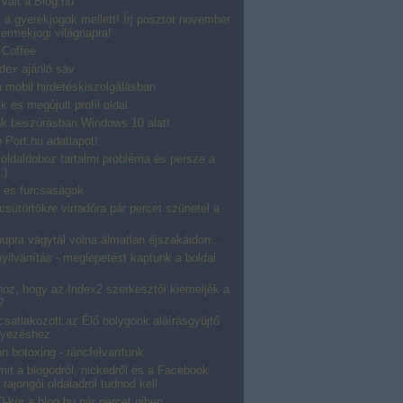
vált a Blog.hu
 is a gyerekjogok mellett! Írj posztot november
ermekjogi világnapra!
 Coffee
dex ajánló sáv
 mobil hirdetéskiszolgálásban
jk és megújult profil oldal
ink beszúrásban Windows 10 alatt
 Port.hu adatlapot!
oldaldoboz tartalmi probléma és persze a
:)
k és furcsaságok
csütörtökre virradóra pár percet szünetel a
upra vágytál volna álmatlan éjszakáidon...
ilvánítás - meglepetést kaptunk a boldal
hoz, hogy az Index2 szerkesztői kiemeljék a
?
csatlakozott az Élő bolygónk aláírásgyüjtő
yezéshez
n botoxing - ráncfelvarrtunk
it a blogodról, nickedről és a Facebook
, rajongói oldaladról tudnod kell
-kor a blog.hu pár percet pihen