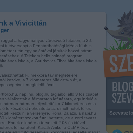
nk a Vivicittán
gger
 reggel a hagyományos városvédő futáson, a 28.
tcai futóversenyt a Fenntarthatósági Média Klub is
ilométer után egy palántával járultak hozzá három
ültetéséhez. A Telekom hello holnap! program
Általános Iskola, a Gyurkovics Tibor Általános Iskola
ék.
választhatták ki, mekkora táv megtételére
tól kezdve, a 7 kilométeres Midicittá-n át, a
képességeinek megfelelő távot.
olio.hu, napi.hu, blog.hu tagjaiból álló 9 fős csapat
en vállalkoztak a félmaraton lefutására, egy indulója
és hárman-hárman teljesítették a 7 kilométeres és a
aló felkészülést nehezítette az elmúlt hetek télies
Szevaszto
tudtak készülni a versenyre. Rónai Balázs, a napi.hu
0 kilométert szokott futni hetente, de a zord tavaszi
rre. Ennek ellenére a tervezett 2:05-ös idővel
ométeres félmaratont. Karáth Anikó, a CEMP és a
zt élete első futóversenyén, kocogással edzette magát