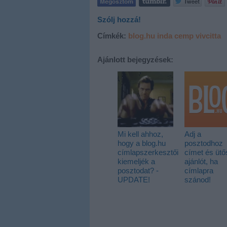
Szólj hozzá!
Címkék:
blog.hu
inda
cemp
vivcitta
Ajánlott bejegyzések:
Mi kell ahhoz,
Adj a
hogy a blog.hu
posztodhoz
címlapszerkesztői
címet és ütő
kiemeljék a
ajánlót, ha
posztodat? -
címlapra
UPDATE!
szánod!