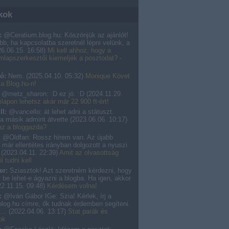
kok
:
@Ceratium.blog.hu: Köszönjük az ajánlót!
b, ha kapcsolatba szeretnél lépni velünk, a
6.06.15. 16:58
)
Mi kell ahhoz, hogy a
mlapszerkesztői kiemeljék a posztodat? -
ó:
Nem.
(
2025.04.10. 05:32
)
Monique Követ
a Blog.hu-n!
@metz_sharon: :D ez jó. :D
(
2024.11.29.
lapon lehetsz akár már 22 900 ft-ért!
II:
@vancello: át lehet adni a státuszt.
a másik admint átvette
(
2023.06.06. 10:17
)
 az a bloggazda?
:
@Oldfan: Rossz hírem van. Az újabb
 már ellentétes irányban dolgozott a nyuszi.
.
(
2023.04.11. 22:39
)
Amit az olvasottság
l tudni kell
er:
Sziasztok! Azt szeretném kérdezni, hogy
 be lehet-e ágyazni a blogba. Ha igen, akkor
2.11.15. 09:48
)
Kérdésem volna!
:
@Iván Gábor IGe: Szia! Kérlek, írj a
log.hu címre, ők tudnak érdemben segíteni.
...
(
2022.04.06. 13:17
)
Stat parák és
ok