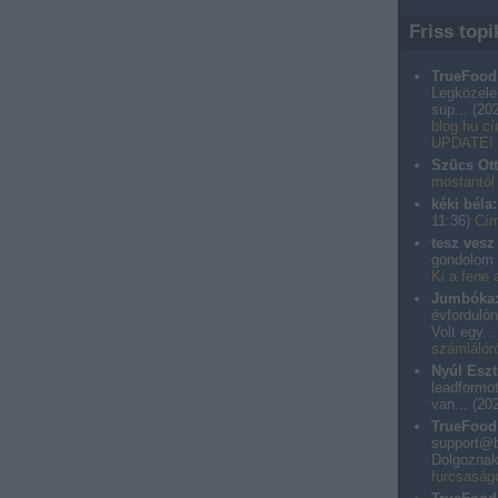
Friss topi
TrueFood
Legközeleb
sup...
(
202
blog.hu cí
UPDATE!
Szücs Ott
mostantól 
kéki béla:
11:36
)
Cím
tesz vesz 
gondolom 
Ki a fene
Jumbóka
évfordulón
Volt egy..
számlálóró
Nyúl Eszt
leadformot
van...
(
202
TrueFood
support@b
Dolgoznak
furcsaság