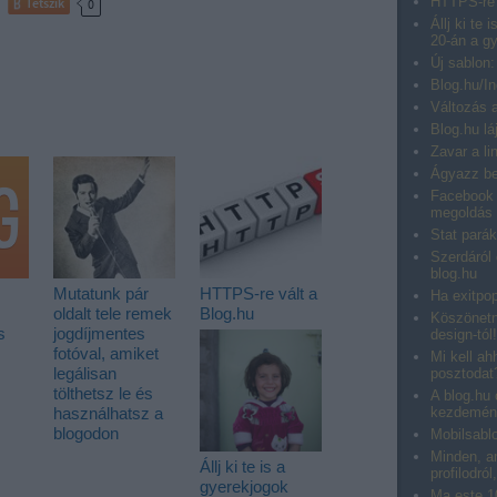
HTTPS-re 
Tetszik
0
Állj ki te
20-án a gy
Új sablon:
Blog.hu/In
Változás a
Blog.hu lá
Zavar a l
Ágyazz be
Facebook 
megoldás 
Stat pará
Szerdáról 
blog.hu
Mutatunk pár
HTTPS-re vált a
Ha exitpop
oldalt tele remek
Blog.hu
Köszönetny
s
jogdíjmentes
design-tól!
fotóval, amiket
Mi kell ah
legálisan
posztodat
tölthetsz le és
A blog.hu 
használhatsz a
kezdemén
blogodon
Mobilsablo
Minden, am
Állj ki te is a
profilodról
gyerekjogok
Ma este 10