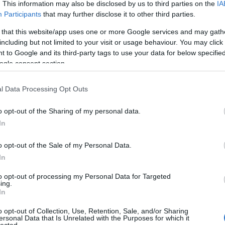
nem báno
. This information may also be disclosed by us to third parties on the
IA
Blog.hu hí
Participants
that may further disclose it to other third parties.
Goldenblo
 that this website/app uses one or more Google services and may gath
Nagy kérd
including but not limited to your visit or usage behaviour. You may click 
Új admin -
 to Google and its third-party tags to use your data for below specifi
Minden, am
ogle consent section.
Coldplay 
Coldplay 
Helló Kar
l Data Processing Opt Outs
Coldplay 
Újabb nye
o opt-out of the Sharing of my personal data.
Helló Kar
In
Helló Kar
Helló kar
Elérhető a
o opt-out of the Sale of my Personal Data.
Jókor jó h
In
Posztoljat
Helyzetje
to opt-out of processing my Personal Data for Targeted
ing.
Változás 
In
Célegyene
Fennakadá
o opt-out of Collection, Use, Retention, Sale, and/or Sharing
Napozz a 
ersonal Data that Is Unrelated with the Purposes for which it
Goldenblo
lected.