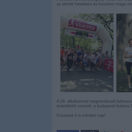
az elmúlt hetekben és büszkén maga mögö
A 28. alkalommal megrendezett futóvers
érdeklődőt vonzott: a budapesti futásra
Fussatok ti is minden nap!