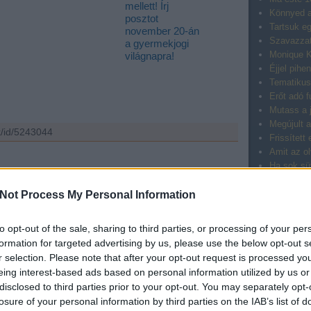
mellett! Írj
Könnyed a
posztot
Tartsuk eg
november 20-án
Szavazzat
a gyermekjogi
Monique K
világnapra!
Éjjel pihe
Tematikus
Erőt adó f
Mutass a j
Megújult a
k/id/5243044
Frissített
Amit az ol
Ha sok sü
Sportblog
alomnak minősülnek, értük a
szolgáltatás technikai
üzemeltetője semmilyen felelősséget nem vállal,
zletek a
Felhasználási feltételekben
és az
adatvédelmi tájékoztatóban
.
Őszi hírek
Not Process My Personal Information
Jobb ma e
Elindult a
to opt-out of the sale, sharing to third parties, or processing of your per
lj
! ‐
Belépés Facebookkal
18 éven f
formation for targeted advertising by us, please use the below opt-out s
Export-imp
r selection. Please note that after your opt-out request is processed y
Minden jó,
eing interest-based ads based on personal information utilized by us or
Bloggerek,
disclosed to third parties prior to your opt-out. You may separately opt-
Blogger v
losure of your personal information by third parties on the IAB’s list of
Alkoss ma