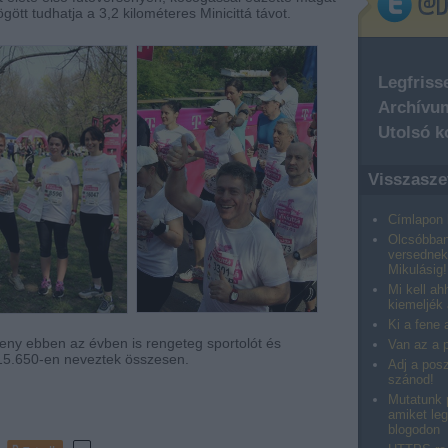
tt tudhatja a 3,2 kilométeres Minicittá távot.
Legfriss
Archívu
Utolsó 
Visszasze
Címlapon l
Olcsóbban
versednek
Mikulásig!
Mi kell ah
kiemeljék
Ki a fene
eny ebben az évben is rengeteg sportolót és
Van az a 
 15.650-en neveztek összesen.
Adj a posz
szánod!
Mutatunk p
amiket leg
blogodon