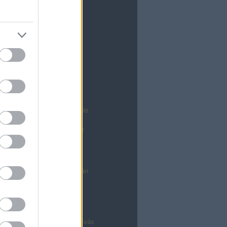
dó
zhettek!
k a mobilverzióban
lvasók, szevasztok!
a sütit!
ondunk
 fejlesztések
 nap krónikája
fejlesztőt keres
ácsony!
özösségek és az előmoderálás
wup
óló - Csak most, csak neked!
k az admin oldalon
kről
ondunk
arbantartás kedden és szerdán
g 2009 díjkiosztó
hu nyílt nap
radó
 azaz végre működik a meghívás