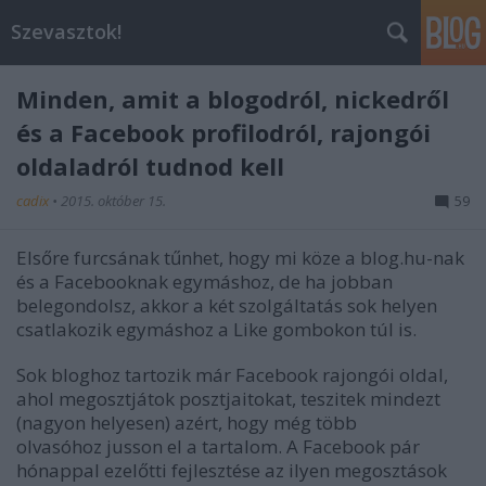
Szevasztok!
Minden, amit a blogodról, nickedről
és a Facebook profilodról, rajongói
oldaladról tudnod kell
cadix
•
2015. október 15.
59
Elsőre furcsának tűnhet, hogy mi köze a blog.hu-nak
és a Facebooknak egymáshoz, de ha jobban
belegondolsz, akkor a két szolgáltatás sok helyen
csatlakozik egymáshoz a Like gombokon túl is.
Sok bloghoz tartozik már Facebook rajongói oldal,
ahol megosztjátok posztjaitokat, teszitek mindezt
(nagyon helyesen) azért, hogy még több
olvasóhoz jusson el a tartalom. A Facebook pár
hónappal ezelőtti fejlesztése az ilyen megosztások