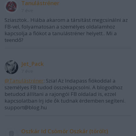
Tanulástréner
7 éve
Sziasztok.. Hiába akarom a társítást megcsinálni az
FB-vel, folyamatosan a személyes oldalamhoz
kapcsolja a fiókot a tanulástréner helyett.. Mi a
teendő?
Jet_Pack
7 éve
@Tanulástréner
: Szia! Az Indapass fiókoddal a
személyes FB tudod összekapcsolni. A blogodhoz
betudod állítani a rajongói FB oldalad is, ezzel
kapcsolatban írj ide ők tudnak érdemben segíteni.
support@blog.hu
Oszkár Id Csömör Oszkár (törölt)