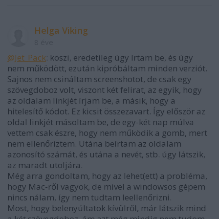
Helga Viking
8 éve
@Jet_Pack
: köszi, eredetileg úgy írtam be, és úgy
nem működött, ezután kipróbáltam minden verziót.
Sajnos nem csináltam screenshotot, de csak egy
szövegdoboz volt, viszont két felirat, az egyik, hogy
az oldalam linkjét írjam be, a másik, hogy a
hitelesítő kódot. Ez kicsit összezavart. Így először az
oldal linkjét másoltam be, de egy-két nap múlva
vettem csak észre, hogy nem működik a gomb, mert
nem ellenőriztem. Utána beírtam az oldalam
azonosító számát, és utána a nevét, stb. úgy látszik,
az maradt utoljára.
Még arra gondoltam, hogy az lehet(ett) a probléma,
hogy Mac-ről vagyok, de mivel a windowsos gépem
nincs nálam, így nem tudtam leellenőrizni.
Most, hogy belenyúltatok kívülről, már látszik mind
a két szövegdoboz, ám azt még mindig nem tudom,