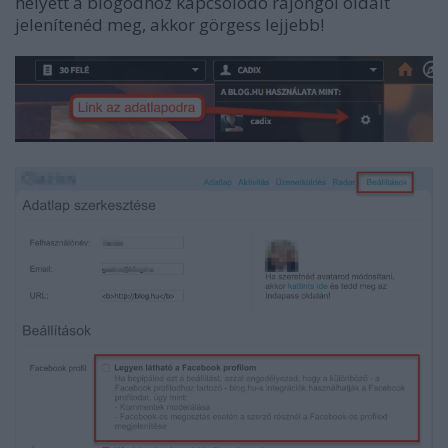
helyett a blogodhoz kapcsolódó rajongői oldalt
jelenítenéd meg, akkor görgess lejjebb!