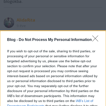
blogokba.
AlidaRita
9 éve
Szia! Én is a facebook oldalamat szeretném
megjeleníteni a blogomon. A közösségi oldalak
Blog -
Do Not Process My Personal Information
címnél megadtam a linket és egy kis ikon meg is
jelenik a blogomon ami a facebook rajomgói oldalra
If you wish to opt-out of the sale, sharing to third parties, or
mutat, de én a teljes képet szeretném a blogon, nem
processing of your personal or sensitive information for
csak egy ikont. A facebook oldalamon megnéztem,
targeted advertising by us, please use the below opt-out
nincs korlátozva ország, vagy közönség szerint.
section to confirm your selection. Please note that after your
Elakadtam. Új vagyok, úgyhogy nagyon
opt-out request is processed you may continue seeing
megköszönném a segítséget. Üdv, Alida
interest-based ads based on personal information utilized by
us or personal information disclosed to third parties prior to
your opt-out. You may separately opt-out of the further
disclosure of your personal information by third parties on the
blknght
IAB’s list of downstream participants. This information may
9 éve
also be disclosed by us to third parties on the
IAB’s List of
Downstream Participants
that may further disclose it to other