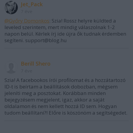
Jet_Pack
7 éve
@Győry Domonkos
: Szia! Rossz helyre küldted a
leveled szerintem, mert mindig válaszolnak 1-2
napon belül. Kérlek írj ide újra ők tudnak érdemben
segíteni. support@blog.hu
Berill Shero
7 éve
Szia! A facebookos írói profilomat és a hozzátartozó
ID-t is beírtam a beállítások dobozban, mégsem
jeleníti meg a posztokat. Korábban minden
bejegyzésem megjelent, igaz, akkor a saját
oldalamon és nem kellett hozzá ID sem. Hogyan
tudom beállítani?! Előre is köszönöm a segítségedet.