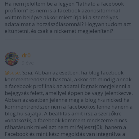
Ha nem jelöltem be a legyen "látható a facebook
profilom" és nem is a facebook azonosítómmal
voltam belépve akkor miért írja ki a személyes
adataimat a hozzászólásomnál? Hogyan tudom azt
eltüntetni, és csak a nickemet megjeleníteni?
dr0
9 éve
@sese
: Szia, Abban az esetben, ha blog facebook
kommentrendszert használ, akkor ott mindig annak
a facebook profilnak az adatai fognak megjelenni a
bejegyzés felett, amellyel éppen be vagy jelentkezve.
Abban az esetben jelenne meg a blog.h-s nicked ha
kommentrendszer nem a facebookos lenne hanem a
blog.hu sajátja. A beállítás amit írsz a szerzőkre
vonatkozik, a facebook komment rendszerre nincs
ráhatásunk mivel azt nem mi fejlesztjük, hanem a
Facebook és mint kész megoldás van integrálva a