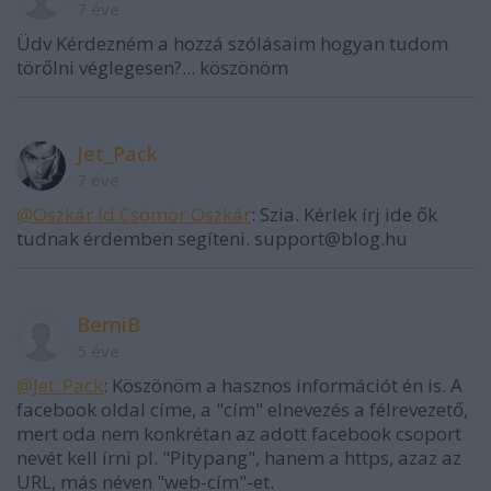
7 éve
Üdv Kérdezném a hozzá szólásaim hogyan tudom
törőlni véglegesen?... köszönöm
Jet_Pack
7 éve
@Oszkár Id Csömör Oszkár
: Szia. Kérlek írj ide ők
tudnak érdemben segíteni. support@blog.hu
BerniB
5 éve
@Jet_Pack
: Köszönöm a hasznos információt én is. A
facebook oldal címe, a "cím" elnevezés a félrevezető,
mert oda nem konkrétan az adott facebook csoport
nevét kell írni pl. "Pitypang", hanem a https, azaz az
URL, más néven "web-cím"-et.