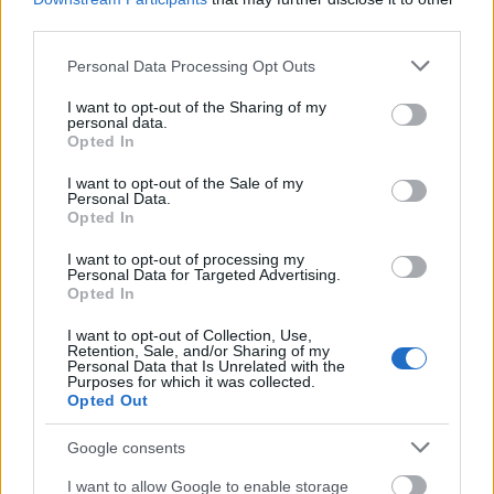
@AlidaRita
: Szia! Ellenőriztük, most már jónak kell
third parties.
lennie. Az oldaldobozoknál te is be tudod állítani.
Próbáld meg, hogy most működik e.
Please note that this website/app uses one or more Google
Personal Data Processing Opt Outs
services and may gather and store information including but
not limited to your visit or usage behaviour. You may click to
I want to opt-out of the Sharing of my
personal data.
grant or deny consent to Google and its third-party tags to
AlidaRita
Opted In
use your data for below specified purposes in below Google
9 éve
consent section.
I want to opt-out of the Sale of my
@blknght
: Köszönöm! De még nem sikerült. Én úgy
Personal Data.
Opted In
látom minden be van állítva. Kérlek írd le a pontos
teendőimet, lehet hogy valamit rosszul csinálok.
I want to opt-out of processing my
Üdv, Alida
Personal Data for Targeted Advertising.
Opted In
I want to opt-out of Collection, Use,
Retention, Sale, and/or Sharing of my
blknght
Personal Data that Is Unrelated with the
Purposes for which it was collected.
9 éve
Opted Out
@AlidaRita
: Szia! Az
alidarita.blog.hu/admin
oldalon
a beállítások között van egy oldaldobozok menü.
Google consents
(
alidarita.blog.hu/admin/settings/widgets)
Ott,
I want to allow Google to enable storage
középen a keltetőben találod a Facebbok