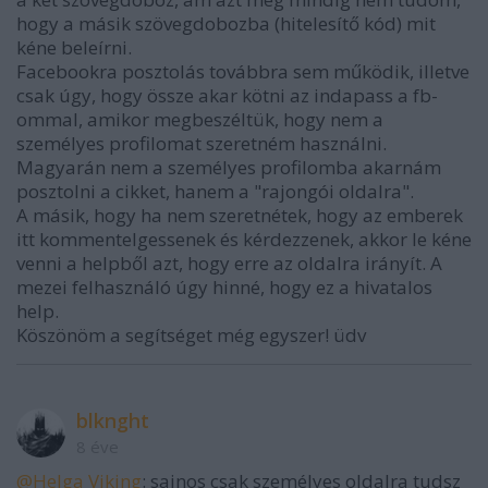
hogy a másik szövegdobozba (hitelesítő kód) mit
kéne beleírni.
Facebookra posztolás továbbra sem működik, illetve
csak úgy, hogy össze akar kötni az indapass a fb-
ommal, amikor megbeszéltük, hogy nem a
személyes profilomat szeretném használni.
Magyarán nem a személyes profilomba akarnám
posztolni a cikket, hanem a "rajongói oldalra".
A másik, hogy ha nem szeretnétek, hogy az emberek
itt kommentelgessenek és kérdezzenek, akkor le kéne
venni a helpből azt, hogy erre az oldalra irányít. A
mezei felhasználó úgy hinné, hogy ez a hivatalos
help.
Köszönöm a segítséget még egyszer! üdv
blknght
8 éve
@Helga Viking
: sajnos csak személyes oldalra tudsz