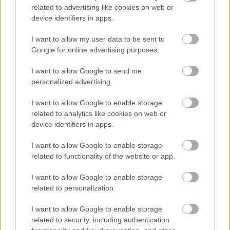
related to advertising like cookies on web or
oldaldobozt. Azt húzd ki jobb oldalra a jobb
device identifiers in apps.
hasábba.
I want to allow my user data to be sent to
Google for online advertising purposes.
GerilLaca
I want to allow Google to send me
8 éve
personalized advertising.
Helló, 2 különböző FB rajongói oldaldobozt hogyan
tudnék beállítani a blogomba?
I want to allow Google to enable storage
related to analytics like cookies on web or
device identifiers in apps.
blknght
I want to allow Google to enable storage
8 éve
related to functionality of the website or app.
@Dexter82
: szia, csak egyre van lehetőség.
I want to allow Google to enable storage
related to personalization.
Helga Viking
I want to allow Google to enable storage
related to security, including authentication
8 éve