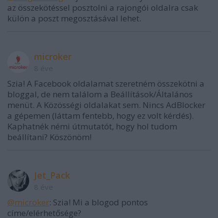
az összekötéssel posztolni a rajongói oldalra csak
külön a poszt megosztásával lehet.
microker
8 éve
Szia! A Facebook oldalamat szeretném összekötni a
bloggal, de nem találom a Beállítások/Általános
menüt. A Közösségi oldalakat sem. Nincs AdBlocker
a gépemen (láttam fentebb, hogy ez volt kérdés).
Kaphatnék némi útmutatót, hogy hol tudom
beállítani? Köszönöm!
Jet_Pack
8 éve
@microker
: Szia! Mi a blogod pontos
címe/elérhetősége?