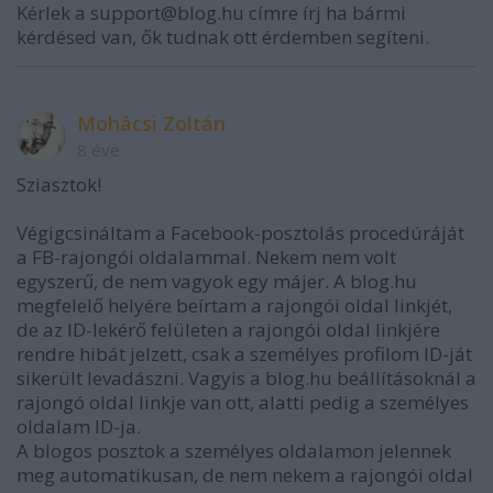
Kérlek a support@blog.hu címre írj ha bármi
kérdésed van, ők tudnak ott érdemben segíteni.
Mohácsi Zoltán
8 éve
Sziasztok!
Végigcsináltam a Facebook-posztolás procedúráját
a FB-rajongói oldalammal. Nekem nem volt
egyszerű, de nem vagyok egy májer. A blog.hu
megfelelő helyére beírtam a rajongói oldal linkjét,
de az ID-lekérő felületen a rajongói oldal linkjére
rendre hibát jelzett, csak a személyes profilom ID-ját
sikerült levadászni. Vagyis a blog.hu beállításoknál a
rajongó oldal linkje van ott, alatti pedig a személyes
oldalam ID-ja.
A blogos posztok a személyes oldalamon jelennek
meg automatikusan, de nem nekem a rajongói oldal