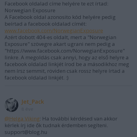
Facebook oldalad címe helyére te ezt írtad:
Norwegian Exposure
A Facebook oldal azonosito kód helyére pedig
beírtad a facebook oldalad címét:
www.facebook.com/NorwegianExposure
Azért dobott 404-es oldalt, mert a "Norwegian
Exposure" szövegre akart ugrani nem pedig a
"https://www.facebook.com/NorwegianExposure"
linkre. A megoldás csak annyi, hogy az első helyre a
facebook oldalad linkjét írod be a másodikhoz meg
nem írsz semmit, röviden csak rossz helyre írtad a
facebook oldalad linkjét. :)
Jet_Pack
8 éve
@Helga Viking
: Ha további kérdésed van akkor
kérlek írj ide ők tudnak érdemben segíteni.
support@blog.hu