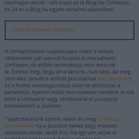
csomagot veszel - tölt majd az
i2
Blog.hu Címlapon,
és 24-et a Blog.hu egyéb tartalmi ajánlóiban.
A fizetett kiemelés szabályai
A címlapfrissítés sajátosságai miatt a vállalt
időkeretnél pár perccel tovább is maradhatsz
címlapon, de előbb semmiképp nem veszünk
le. Fontos még, hogy arra kérünk, csak kész, de még
nem éles, privátra állított posztodnak
kérj kiemelést
,
és a fizetés visszaigazolása után ne változtass a
tartalmon. Ilyesmi miatt nem szívesen vennénk le idő
előtt a címlapról vagy zárkóznánk el posztjaid
kiemelésétől a jövőben.
Tapasztalatunk szerint akkor éri meg
fizetned a
kiemelésért
, ha a posztod neked vagy másnak
reklámot csinál, vevőt hoz. Ha így van, azzal is