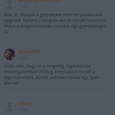
enthonipuco472937
7 éve
Aha. Jó. Utáljuk a gyerekeket mert mi politikusok
vagyunk. Nekem 2 blogom van és felnőtt tartalmú!
Akkor a megtekintéshez csinálok egy gyerekblogot
is!
Mdavid89
6 éve
Azok után, hogy ez a rengeteg, legtöbbször
önszorgalomból írt blog annyi pénzt hozott a
cégcsoportnak, burtál pofátlan húzás egy ilyen
ajánlat.
ildsisy
6 éve