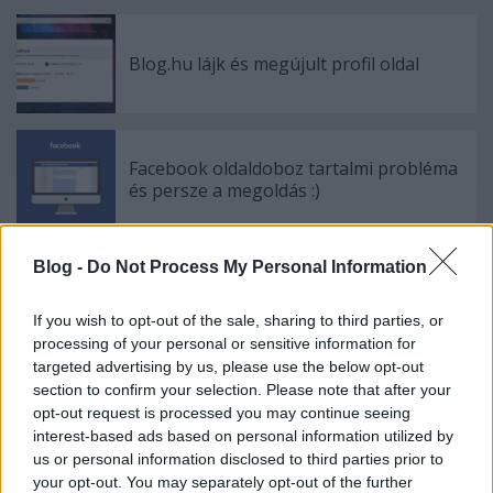
Blog.hu lájk és megújult profil oldal
Facebook oldaldoboz tartalmi probléma
és persze a megoldás :)
Blog -
Do Not Process My Personal Information
Mobilsablon botoxing - ráncfelvarrtunk
If you wish to opt-out of the sale, sharing to third parties, or
processing of your personal or sensitive information for
targeted advertising by us, please use the below opt-out
section to confirm your selection. Please note that after your
opt-out request is processed you may continue seeing
Szólj hozzá!
interest-based ads based on personal information utilized by
A hozzászóláshoz be kell lépned!
us or personal information disclosed to third parties prior to
your opt-out. You may separately opt-out of the further