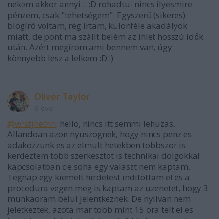
nekem akkor annyi... :D rohadtul nincs ilyesmire
pénzem, csak "tehetségem". Egyszerű (sikeres)
blogíró voltam, rég írtam, különféle akadályok
miatt, de pont ma szállt belém az ihlet hosszú idők
után. Azért megírom ami bennem van, úgy
könnyebb lesz a lelkem :D :)
Oliver Taylor
6 éve
@wrstjnethn
: hello, nincs itt semmi lehuzas.
Allandoan azon nyuszognek, hogy nincs penz es
adakozzunk es az elmult hetekben tobbszor is
kerdeztem tobb szerkesztot is technikai dolgokkal
kapcsolatban de soha egy valaszt nem kaptam.
Tegnap egy kiemelt hirdetest inditottam el es a
procedura vegen meg is kaptam az uzenetet, hogy 3
munkaoram belul jelentkeznek. De nyilvan nem
jeletkeztek, azota mar tobb mint 15 ora telt el es