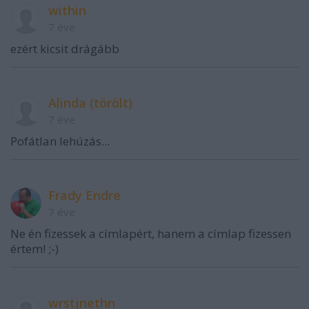
within
7 éve
ezért kicsit drágább
Alinda (törölt)
7 éve
Pofátlan lehúzás...
Frady Endre
7 éve
Ne én fizessek a címlapért, hanem a címlap fizessen
értem! ;-)
wrstjnethn