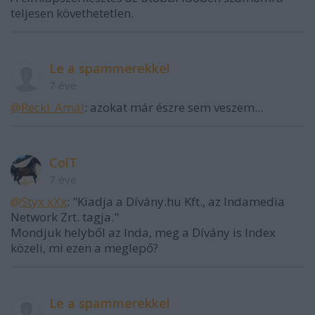
teljesen követhetetlen.
Le a spammerekkel
7 éve
@Reckl_Amál
: azokat már észre sem veszem...
ColT
7 éve
@Styx xXx
: "Kiadja a Dívány.hu Kft., az Indamedia
Network Zrt. tagja."
Mondjuk helyből az Inda, meg a Dívány is Index
közeli, mi ezen a meglepő?
Le a spammerekkel