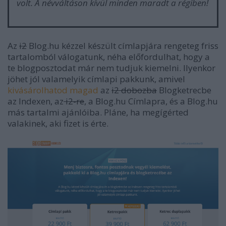
volt. A névváltáson kívül minden maradt a régiben!
Az
i2
Blog.hu kézzel készült címlapjára rengeteg friss
tartalomból válogatunk, néha előfordulhat, hogy a
te blogposztodat már nem tudjuk kiemelni. Ilyenkor
jöhet jól valamelyik címlapi pakkunk, amivel
kivásárolhatod magad
az
i2 dobozba
Blogketrecbe
az Indexen, az
i2-re
, a Blog.hu Címlapra, és a Blog.hu
más tartalmi ajánlóiba. Pláne, ha megígérted
valakinek, aki fizet is érte.