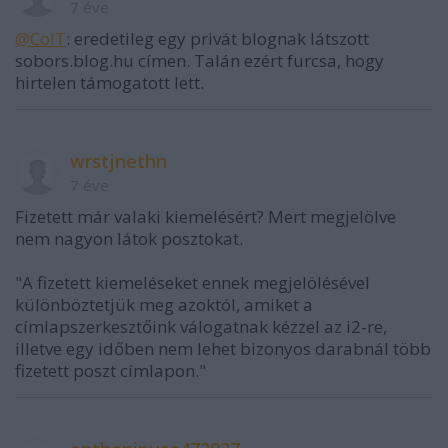
7 éve
@ColT
: eredetileg egy privát blognak látszott
sobors.blog.hu címen. Talán ezért furcsa, hogy
hirtelen támogatott lett.
wrstjnethn
7 éve
Fizetett már valaki kiemelésért? Mert megjelölve
nem nagyon látok posztokat.
"A fizetett kiemeléseket ennek megjelölésével
különböztetjük meg azoktól, amiket a
címlapszerkesztőink válogatnak kézzel az i2-re,
illetve egy időben nem lehet bizonyos darabnál több
fizetett poszt címlapon."