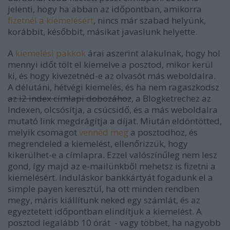
jelenti, hogy ha abban az időpontban, amikorra
fizetnél a kiemelésért
, nincs már szabad helyünk,
korábbit, későbbit, másikat javaslunk helyette.
A
kiemelési pakkok
árai aszerint alakulnak, hogy hol
mennyi időt tölt el kiemelve a posztod, mikor kerül
ki, és hogy kivezetnéd-e az olvasót más weboldalra.
A délutáni, hétvégi kiemelés, és ha nem ragaszkodsz
az i2 index címlapi dobozához
, a Blogketrechez az
Indexen, olcsósítja, a csúcsidő, és a más weboldalra
mutató link megdrágítja a díjat. Miután eldöntötted,
melyik csomagot
vennéd meg
a posztodhoz, és
megrendeled a kiemelést, ellenőrizzük, hogy
kikerülhet-e a címlapra. Ezzel valószínűleg nem lesz
gond, így majd az e-mailünkből mehetsz is fizetni a
kiemelésért. Induláskor bankkártyát fogadunk el a
simple payen keresztül, ha ott minden rendben
megy, máris kiállítunk neked egy számlát, és az
egyeztetett időpontban elindítjuk a kiemelést. A
posztod legalább 10 órát - vagy többet, ha nagyobb