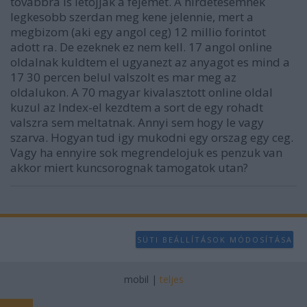
tovabbra is letojjak a fejemet. A hirdetesemnek
legkesobb szerdan meg kene jelennie, mert a
megbizom (aki egy angol ceg) 12 millio forintot
adott ra. De ezeknek ez nem kell. 17 angol online
oldalnak kuldtem el ugyanezt az anyagot es mind a
17 30 percen belul valszolt es mar meg az
oldalukon. A 70 magyar kivalasztott online oldal
kuzul az Index-el kezdtem a sort de egy rohadt
valszra sem meltatnak. Annyi sem hogy le vagy
szarva. Hogyan tud igy mukodni egy orszag egy ceg.
Vagy ha ennyire sok megrendelojuk es penzuk van
akkor miert kuncsorognak tamogatok utan?
SÜTI BEÁLLÍTÁSOK MÓDOSÍTÁSA
mobil
|
teljes