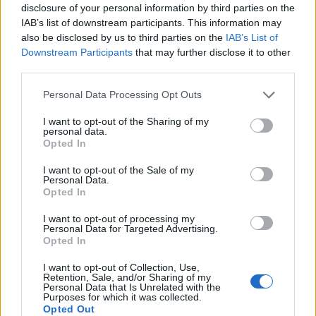
disclosure of your personal information by third parties on the
IAB’s list of downstream participants. This information may
also be disclosed by us to third parties on the
IAB’s List of
Downstream Participants
that may further disclose it to other
third parties.
Please note that this website/app uses one or more Google
Personal Data Processing Opt Outs
services and may gather and store information including but
VAGY
not limited to your visit or usage behaviour. You may click to
I want to opt-out of the Sharing of my
personal data.
grant or deny consent to Google and its third-party tags to
Opted In
use your data for below specified purposes in below Google
consent section.
I want to opt-out of the Sale of my
Personal Data.
Opted In
I want to opt-out of processing my
7 éve
Personal Data for Targeted Advertising.
Opted In
Azért emelitek ki mindig ugyanazokat a
blogokat, gondolom Marwelman is fizet? Akikkel
I want to opt-out of Collection, Use,
felnyomjátok 4 napig is a nézettséget?
Retention, Sale, and/or Sharing of my
Personal Data that Is Unrelated with the
Purposes for which it was collected.
Opted Out