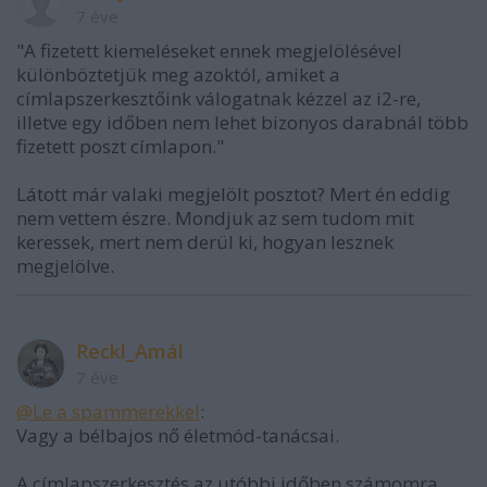
7 éve
"A fizetett kiemeléseket ennek megjelölésével
különböztetjük meg azoktól, amiket a
címlapszerkesztőink válogatnak kézzel az i2-re,
illetve egy időben nem lehet bizonyos darabnál több
fizetett poszt címlapon."
Látott már valaki megjelölt posztot? Mert én eddig
nem vettem észre. Mondjuk az sem tudom mit
keressek, mert nem derül ki, hogyan lesznek
megjelölve.
Reckl_Amál
7 éve
@Le a spammerekkel
:
Vagy a bélbajos nő életmód-tanácsai.
A címlapszerkesztés az utóbbi időben számomra