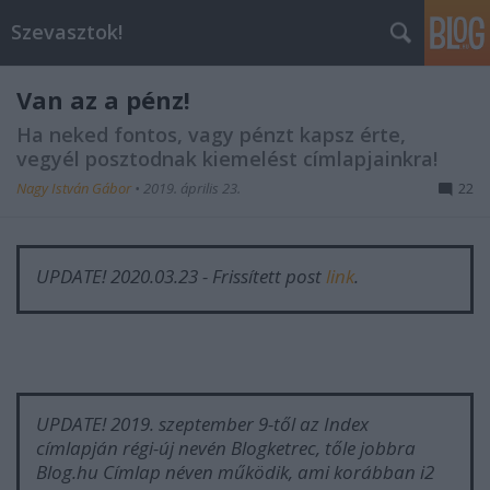
Szevasztok!
Van az a pénz!
Ha neked fontos, vagy pénzt kapsz érte,
vegyél posztodnak kiemelést címlapjainkra!
Nagy István Gábor
•
2019. április 23.
22
UPDATE! 2020.03.23 - Frissített post
link
.
UPDATE! 2019. szeptember 9-től az Index
címlapján régi-új nevén Blogketrec, tőle jobbra
Blog.hu Címlap néven működik, ami korábban i2