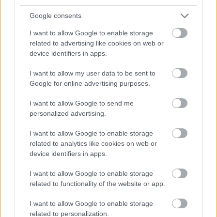
wrstjnethn
Google consents
7 éve
I want to allow Google to enable storage
Pénzért cserébe is csak megosztott hirdetéses blog
related to advertising like cookies on web or
kerülhet ki? Mert ha igen, akkor dupla lehúzást
device identifiers in apps.
érzek. Én fizetek azért, hogy kikerüljön a blog, ami
nézettséget hoz, az meg bevételt az indexnek (is),
I want to allow my user data to be sent to
vagy hogy van ez?
Google for online advertising purposes.
I want to allow Google to send me
personalized advertising.
wrstjnethn
7 éve
I want to allow Google to enable storage
Kicsit mintha vastagon fogna az a ceruza. 25-100000
related to analytics like cookies on web or
device identifiers in apps.
Ft-ért konkrétan egy hétig lehet tolni más
platformokon a reklámot...
I want to allow Google to enable storage
related to functionality of the website or app.
Egyedi Férfi
I want to allow Google to enable storage
related to personalization.
7 éve