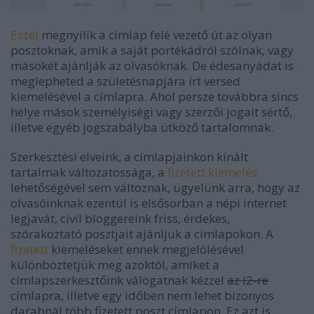
Ezzel
megnyílik a címlap felé vezető út az olyan
posztoknak, amik a saját portékádról szólnak, vagy
másokét ajánlják az olvasóknak. De édesanyádat is
meglepheted a születésnapjára írt versed
kiemelésével a címlapra. Ahol persze továbbra sincs
helye mások személyiségi vagy szerzői jogait sértő,
illetve egyéb jogszabályba ütköző tartalomnak.
Szerkesztési elveink, a címlapjainkon kínált
tartalmak változatossága, a
fizetett kiemelés
lehetőségével sem változnak, ügyelünk arra, hogy az
olvasóinknak ezentúl is elsősorban a népi internet
legjavát, civil bloggereink friss, érdekes,
szórakoztató posztjait ajánljuk a címlapokon. A
fizetett
kiemeléseket ennek megjelölésével
különböztetjük meg azoktól, amiket a
címlapszerkesztőink válogatnak kézzel
az i2-re
címlapra, illetve egy időben nem lehet bizonyos
darabnál több fizetett poszt címlapon. Ez azt is