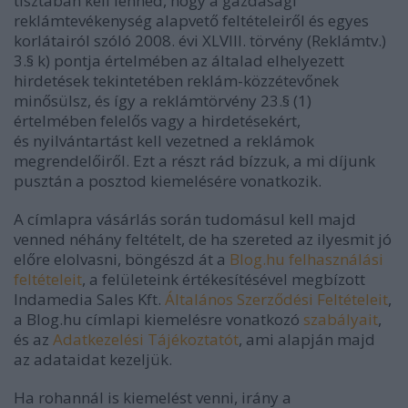
tisztában kell lenned, hogy a gazdasági
reklámtevékenység alapvető feltételeiről és egyes
korlátairól szóló 2008. évi XLVIII. törvény (Reklámtv.)
3.§ k) pontja értelmében az általad elhelyezett
hirdetések tekintetében reklám-közzétevőnek
minősülsz, és így a reklámtörvény 23.§ (1)
értelmében felelős vagy a hirdetésekért,
és nyilvántartást kell vezetned a reklámok
megrendelőiről. Ezt a részt rád bízzuk, a mi díjunk
pusztán a posztod kiemelésére vonatkozik.
A címlapra vásárlás során tudomásul kell majd
venned néhány feltételt, de ha szereted az ilyesmit jó
előre elolvasni, böngészd át a
Blog.hu felhasználási
feltételeit
, a felületeink értékesítésével megbízott
Indamedia Sales Kft.
Általános Szerződési Feltételeit
,
a Blog.hu címlapi kiemelésre vonatkozó
szabályait
,
és az
Adatkezelési Tájékoztatót
, ami alapján majd
az adataidat kezeljük.
Ha rohannál is kiemelést venni, irány a