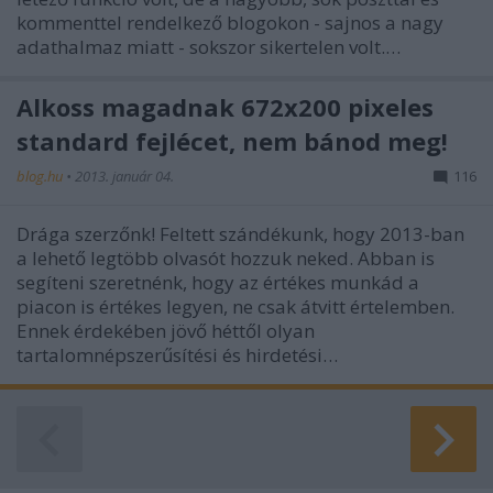
kommenttel rendelkező blogokon - sajnos a nagy
adathalmaz miatt - sokszor sikertelen volt.…
Alkoss magadnak 672x200 pixeles
standard fejlécet, nem bánod meg!
blog.hu
•
2013. január 04.
116
Drága szerzőnk! Feltett szándékunk, hogy 2013-ban
a lehető legtöbb olvasót hozzuk neked. Abban is
segíteni szeretnénk, hogy az értékes munkád a
piacon is értékes legyen, ne csak átvitt értelemben.
Ennek érdekében jövő héttől olyan
tartalomnépszerűsítési és hirdetési…