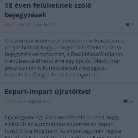
18 éven felülieknek szóló
bejegyzések
blog.hu
•
2013. augusztus 01.
1
A kiskorúak védelme érdekében már korábban is
megadhattad, hogy a blogod felnőtteknek szóló
bejegyzéseket tartalmaz, a Beállítások/Általános
menüben találhatsz erre egy opciót. Mától, már
poszt szinten is korlátozhatod a bejegyzés
hozzáférhetőségét, tehát ha blogodon…
Export-import újratöltve!
cadix
•
2013. augusztus 01.
39
Egy nagyon régi álmunk vált valóra azzal, hogy
elkészült az automatikus export és az import
funkció is a blog.hu-n! Az export egy már régóta
létező funkció volt, de a nagyobb, sok poszttal és