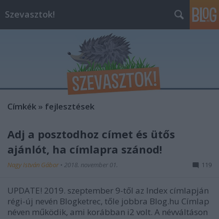
Szevasztok!
Címkék
»
fejlesztések
Adj a posztodhoz címet és ütős
ajánlót, ha címlapra szánod!
Nagy István Gábor
•
2018. november 01.
119
UPDATE! 2019. szeptember 9-től az Index címlapján
régi-új nevén Blogketrec, tőle jobbra Blog.hu Címlap
néven működik, ami korábban i2 volt. A névváltáson