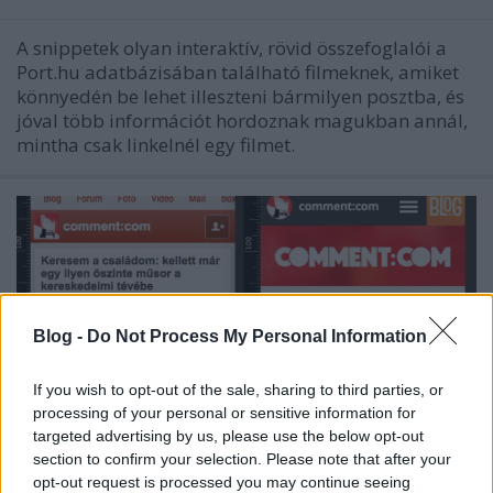
A snippetek olyan interaktív, rövid összefoglalói a
Port.hu adatbázisában található filmeknek, amiket
könnyedén be lehet illeszteni bármilyen posztba, és
jóval több információt hordoznak magukban annál,
mintha csak linkelnél egy filmet.
Blog -
Do Not Process My Personal Information
If you wish to opt-out of the sale, sharing to third parties, or
processing of your personal or sensitive information for
targeted advertising by us, please use the below opt-out
section to confirm your selection. Please note that after your
opt-out request is processed you may continue seeing