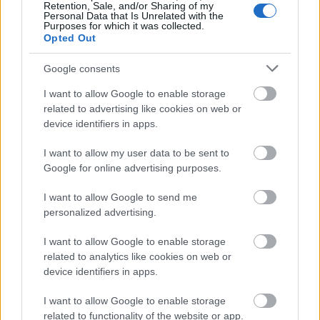
Retention, Sale, and/or Sharing of my
mert a blog.hu adatbázis szerkezetét módosítanunk
Personal Data that Is Unrelated with the
Purposes for which it was collected.
kell, a jövőben megjelenő új funkciók kapcsán. A
Opted Out
leállás alatt…
Google consents
Megújult a blog.hu címlapja
I want to allow Google to enable storage
cadix
•
2014. március 06.
143
related to advertising like cookies on web or
device identifiers in apps.
A blog.hu címlapja felett igencsak eljárt már az idő,
I want to allow my user data to be sent to
így éppen ideje volt, hogy megjelenésben,
Google for online advertising purposes.
tartalmilag és funkcióját tekintve is újragondoljuk.
Az elmúlt évek tapasztalata és különféle statisztikái
I want to allow Google to send me
azt mutatták, hogy próbálkozásaink ellenére a
personalized advertising.
címlapra nem tartalmat…
I want to allow Google to enable storage
related to analytics like cookies on web or
Amit az olvasottság számlálóról
device identifiers in apps.
tudni kell
I want to allow Google to enable storage
blog.hu
•
2014. január 22.
203
related to functionality of the website or app.