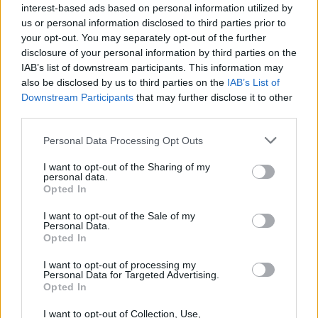
interest-based ads based on personal information utilized by
Mobilsablon botoxing -
us or personal information disclosed to third parties prior to
your opt-out. You may separately opt-out of the further
ráncfelvarrtunk
disclosure of your personal information by third parties on the
IAB’s list of downstream participants. This information may
Leni
•
2015. november 12.
5
also be disclosed by us to third parties on the
IAB’s List of
Downstream Participants
that may further disclose it to other
Sok motorháztető alatti verejtékes és kevésbé
third parties.
látványos szerelés mellett kicsit tuningoltunk a
Please note that this website/app uses one or more Google
blog.hu mobilos megjelenését. Röviden
Personal Data Processing Opt Outs
services and may gather and store information including but
összefoglalva: sokkal korszerűbb, olvashatóbb és
not limited to your visit or usage behaviour. You may click to
I want to opt-out of the Sharing of my
kezelhetőbb lett az egyébként sok kötöttséget
personal data.
grant or deny consent to Google and its third-party tags to
tartalmazó megjelenés. blog.hu…
Opted In
use your data for below specified purposes in below Google
consent section.
I want to opt-out of the Sale of my
Éjjel pihenni fog a blog.hu
Personal Data.
Opted In
cadix
•
2014. június 23.
2
I want to opt-out of processing my
Personal Data for Targeted Advertising.
Folytatódik a karbantartási, bővítési projektünk,
Opted In
ezért éjféltől egy órán keresztül nem lesz elérhető a
I want to opt-out of Collection, Use,
blog.hu rendszere. A leállásra azért van szükség,